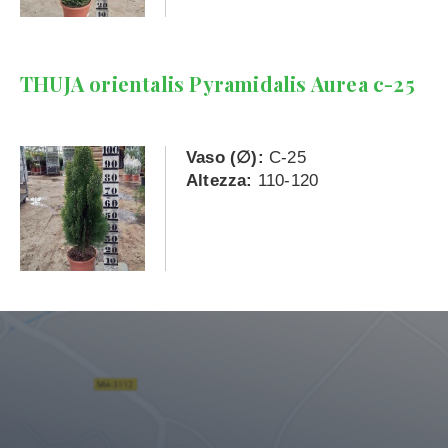
THUJA orientalis Pyramidalis Aurea c-25
Vaso (∅):
C-25
Altezza:
110-120